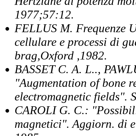
Hertziane di potenza mol
1977;57:12.
FELLUS M. Frequenze UH
cellulare e processi di g
brag,Oxford ,1982.
BASSET C. A. L.., PAWLU
"Augmentation of bone re
electromagnetic fields".
S
CAROLI G. C.: "Possibilit
magnetici". Aggiorn. di e