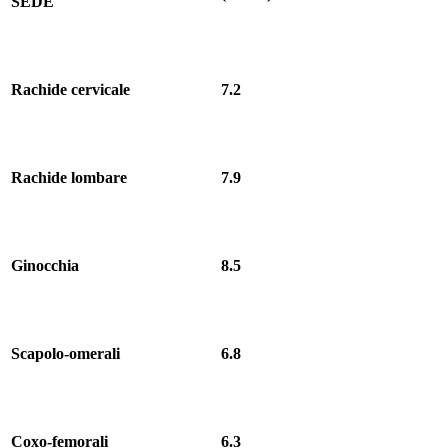
SEDE
Rachide cervicale
7.2
Rachide lombare
7.9
Ginocchia
8.5
Scapolo-omerali
6.8
Coxo-femorali
6.3