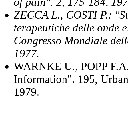
of pain".
2, 175-184, 197
ZECCA L., COSTI P.: "Sul
terapeutiche delle onde e
Congresso Mondiale dell
1977.
WARNKE U., POPP F.A.: 
Information". 195, Urb
1979.