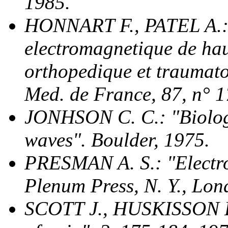
1985.
HONNART F., PATEL A.: "
electromagnetique de hau
orthopedique et traumato
Med. de France, 87, n° 1
JONHSON C. C.: "Biologi
waves". Boulder, 1975.
PRESMAN A. S.: "Electrom
Plenum Press, N. Y., Lo
SCOTT J., HUSKISSON E.